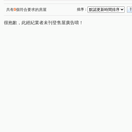
康福街
坑子口
安宅一街
興安街
松江二
(1)
(1)
(1)
(2)
關埔路雲東段
安宅三街
光復東路
建興路一段
(1)
(1)
(2)
(
共有
0
個符合要求的房屋
排序：
很抱歉，此經紀業者未刊登售屋廣告唷！