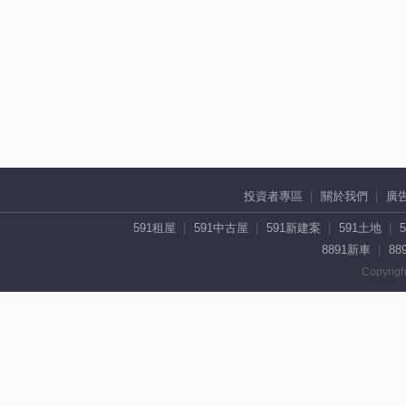
投資者專區
關於我們
廣
591租屋
591中古屋
591新建案
591土地
8891新車
88
Copyrigh