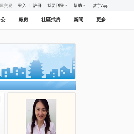
房屋交易
登入
註冊
我要刊登
幫助
數字App
辦公
廠房
社區找房
新聞
更多