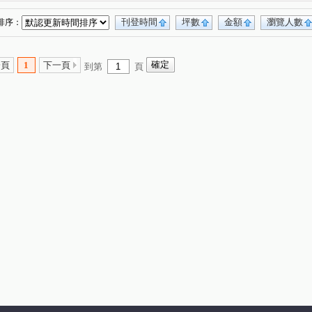
口
(1)
安宅一街
興安街
松江二街
(1)
(2)
(1)
安宅三街
光復東路
建興路一段
(1)
(2)
(1)
刊登時間
坪數
金額
瀏覽人數
排序：
一頁
1
下一頁
到第
頁