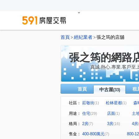
首頁
經紀業者
張之筠的店舖
>
>
張之筠的網路
真誠.熱心.專業.客戶至
首頁
租
中古屋
(33)
社區：
莊敬街
松林星都
森晴
(1)
(1)
新豐一號
香榭特區
(2)
(1)
用途：
住宅
店面
土
(29)
(1)
成家立業
朗雲天2
風
(1)
(1)
格局：
2房
3房
4房
(7)
(16)
美居上德湛
和興段
(1)
(1)
新生二路
長富路一段
(1)
(2)
售金：
400-800萬元
800-
(7)