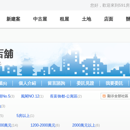
您好，歡迎來到591
新建案
中古屋
租屋
土地
店面
店舖
上
屋
個人介紹
留言諮詢
委託見證
我要委託
(6)
No.5
風閣NO.12
長富御都-公寓區
顯示全部社區
(3)
(1)
(2)
信全街
大壯新豐
真愛No.12
森晴No.3
(1)
(2)
(1)
(1)
地
(3)
閣NO.8
元峰建設
元峰
建國一村
(1)
(1)
(1)
(1)
5房以上
(5)
(1)
莊敬街
松林街
康樂路一段
永寧街
(1)
(1)
(3)
(3)
潤泰街
信全街
康泰路
尚仁街
(1)
(1)
(2)
(1)
1200萬元
1200-2000萬元
2000萬元以上
(14)
(6)
(6)