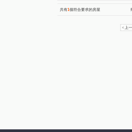
蘭州街
康福街
坑子
(1)
(1)
中正五街
關埔路雲東段
(1)
(1)
共有
1
個符合要求的房屋
明新街
(1)
上