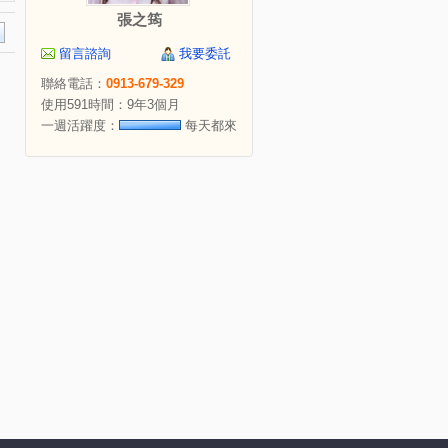
張之筠
留言諮詢
我要委託
聯絡電話：
0913-679-329
使用591時間：9年3個月
一週活躍度：
每天都來