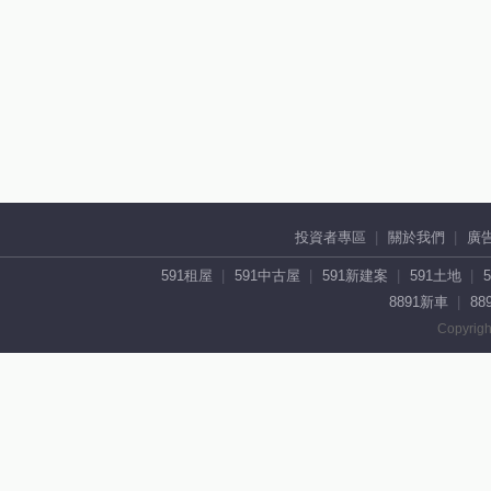
投資者專區
關於我們
廣
591租屋
591中古屋
591新建案
591土地
8891新車
88
Copyrigh