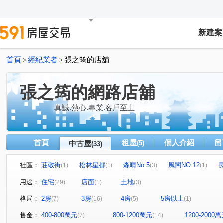
新建案
首頁
經紀業者
張之筠的店舖
>
>
張之筠的網路店舖
真誠.熱心.專業.客戶至上
首頁
租屋
個人介紹
留
中古屋
(5)
(33)
社區：
莊敬街
松林星都
森晴No.5
風閣NO.12
(1)
(1)
(3)
(1)
新豐一號
香榭特區
信全街
大壯新豐
真愛
(2)
(1)
(1)
(2)
用途：
住宅
店面
土地
(29)
(1)
(3)
成家立業
朗雲天2
風閣NO.8
元峰建設
(1)
(1)
(1)
(1)
格局：
2房
3房
4房
5房以上
(7)
(16)
(5)
(1)
美居上德湛
和興段
莊敬街
松林街
康樂
(1)
(1)
(1)
(1)
新生二路
長富路一段
潤泰街
信全街
康
(1)
(2)
(1)
(1)
售金：
400-800萬元
800-1200萬元
1200-2000
(7)
(14)