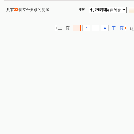
蘭州街
康福街
坑子口
安宅一街
興安街
(1)
(1)
(1)
(1)
(
中正五街
關埔路雲東段
安宅三街
光復東路
(1)
(1)
(1)
(2)
共有
33
個符合要求的房屋
排序：
明新街
(1)
上一頁
1
2
3
4
下一頁
到