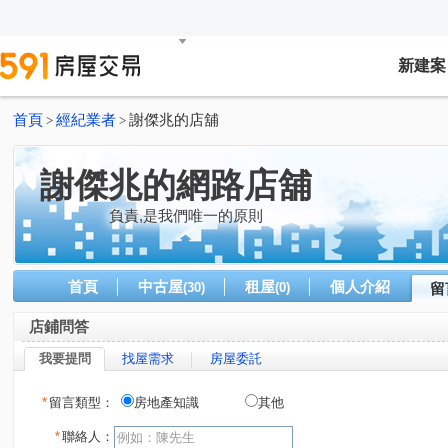
新建案
首頁
經紀業者
謝傑兆的店舖
>
>
謝傑兆的網路店舖
負責,是我們唯一的原則
首頁
中古屋
租屋
個人介紹
(30)
(0)
留
店鋪問答
我要提問
找屋需求
房屋委託
*
留言類型：
房地產知識
其他
*
聯絡人：