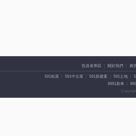
投資者專區
關於我們
廣
591租屋
591中古屋
591新建案
591土地
8891新車
88
Copyrigh