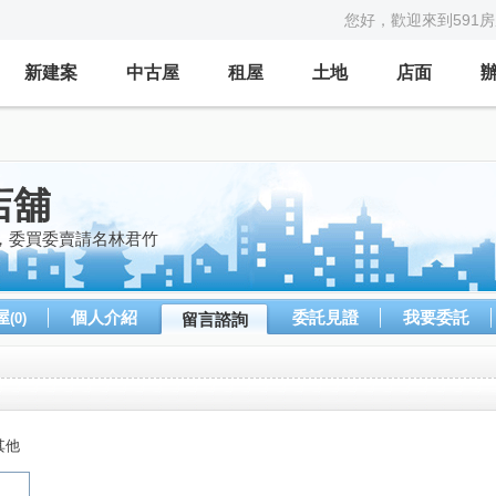
您好，歡迎來到591
新建案
中古屋
租屋
土地
店面
店舖
，委買委賣請名林君竹
屋
個人介紹
委託見證
我要委託
(0)
留言諮詢
其他