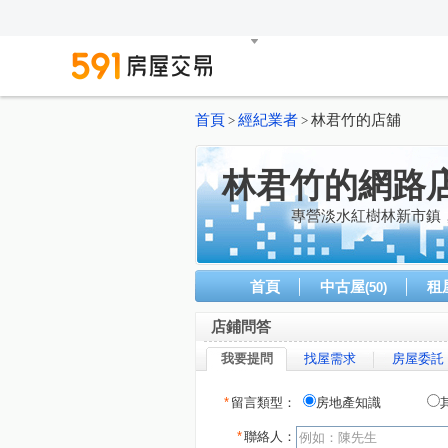
首頁
經紀業者
林君竹的店舖
>
>
林君竹的網路
專營淡水紅樹林新市鎮
首頁
中古屋
租
(50)
店鋪問答
我要提問
找屋需求
房屋委託
*
留言類型：
房地產知識
*
聯絡人：