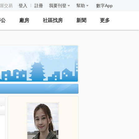
房屋交易
登入
註冊
我要刊登
幫助
數字App
辦公
廠房
社區找房
新聞
更多