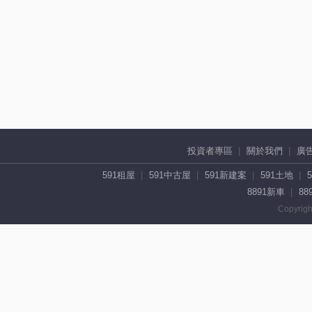
投資者專區
關於我們
廣
591租屋
591中古屋
591新建案
591土地
8891新車
88
Copyrigh