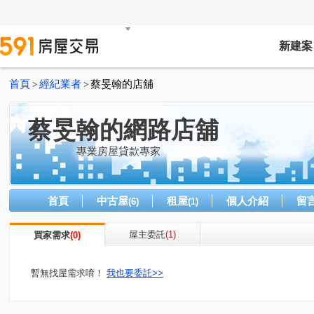
新建案
首頁
經紀業者
蔡旻翰的店舖
>
>
蔡旻翰的網路店舖
專業房屋貸款專家
首頁
中古屋
租屋
個人介紹
留
(6)
(1)
屋主委託
(1)
買家需求
(0)
暫無找屋需求唷！
我也要委託>>