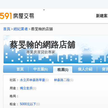
新建案
首頁
經紀業者
蔡旻翰的店舖
>
>
蔡旻翰的網路店舖
專業房屋貸款專家
首頁
中古屋
個人介紹
留
(6)
租屋
(1)
社區：
永立昇林森路華廈
林森路二段
(1)
(1)
用途：
獨立套房
(1)
格局：
租金：
5000元以下
(1)