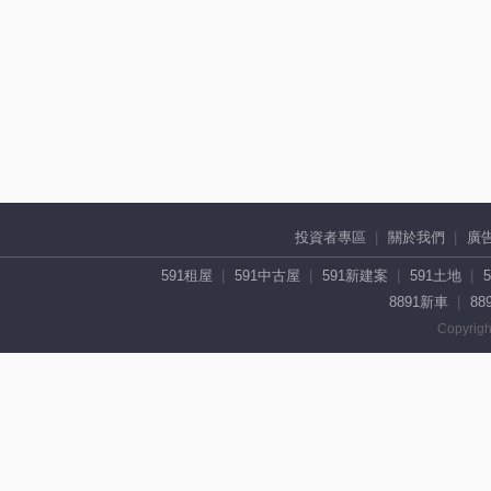
投資者專區
關於我們
廣
591租屋
591中古屋
591新建案
591土地
8891新車
88
Copyrigh