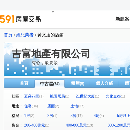
新建案
首頁
經紀業者
黃文達的店舖
>
>
吉富地產有限公司
有心，最要緊
首頁
租屋
個人介紹
留
中古屋
(0)
(74)
社區：
夏朵花園
桃園居易
21世紀大廈
文化金都
(1)
(1)
(1)
(1)
"無"
龍潭海德堡花園
"無"
大皇冠
當代米
(1)
(1)
(1)
(1)
用途：
住宅
店面
土地
(34)
(2)
(37)
鉑金閱第二期
透天店面
苗栗美農舍
大台北國
(1)
(1)
(1)
格局：
1房
2房
3房
4房
5房以
(2)
(1)
(17)
(4)
帝王新廈
丰閣
布拉格文學苑III期
春虹麗晶花
(1)
(1)
(1)
舞揚一綻
中山西路二段
三座屋段
中正路三段
(1)
(1)
(1)
(
售金：
200-400萬元
400-800萬元
800-1200萬
(1)
(13)