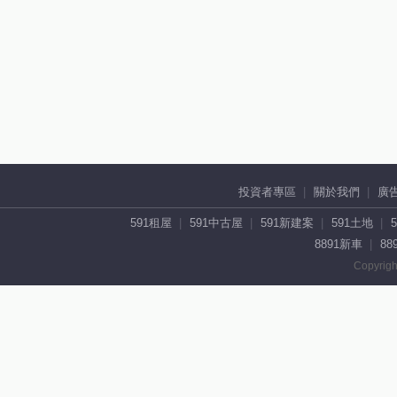
投資者專區
關於我們
廣
591租屋
591中古屋
591新建案
591土地
8891新車
88
Copyrigh