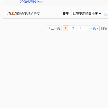
山下段
中華路
東福路
中正路
文化街
(3)
(1)
(2)
(1)
(1)
2000萬元以上
(29)
華勛街
吉長街
民生路
中北路二段
大觀
(1)
(1)
(1)
(1)
大路段
環南路三段
廣興三街
大莊路
新
(2)
(1)
(1)
(1)
共有
21
個符合要求的房屋
排序：
楊湖路三段
忠愛路二段
忠勇街
南豐路
(1)
(1)
(1)
(1)
延平路
健行路
福德村
民生街
瑞坪路
(1)
(1)
(1)
(1)
(1)
上一頁
1
2
3
下一頁
到第
正義路
環北路
福興街
新洲五街
介壽路
(1)
(2)
(1)
(1)
樂捷段
東坑路
大連街
金溪路
大仁街
(1)
(1)
(1)
(1)
(1)