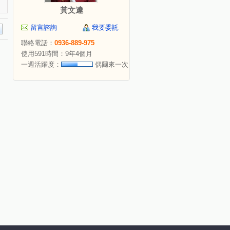
黃文達
留言諮詢
我要委託
聯絡電話：
0936-889-975
使用591時間：9年4個月
一週活躍度：
偶爾來一次