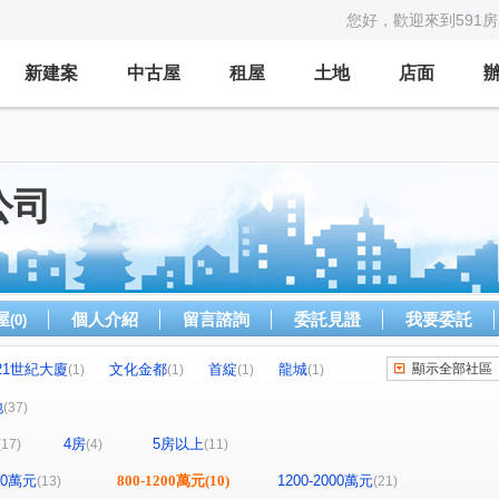
您好，歡迎來到591
新建案
中古屋
租屋
土地
店面
公司
屋
個人介紹
留言諮詢
委託見證
我要委託
(0)
21世紀大廈
文化金都
首綻
龍城
顯示全部社區
(1)
(1)
(1)
(1)
"無"
大皇冠
當代米羅
大漢愛鄉玫瑰
(1)
(1)
(1)
(1)
地
(37)
苗栗美農舍
大台北國宅
君薈
(1)
(1)
(1)
4房
5房以上
(17)
(4)
(11)
文學苑III期
春虹麗晶花園
月沐青2
(1)
(1)
(1)
三座屋段
中正路三段
福人路
(1)
(1)
(1)
800萬元
800-1200萬元
(10)
1200-2000萬元
(13)
(21)