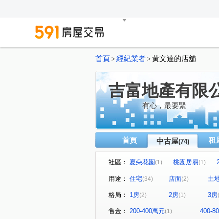
首頁
經紀業者
黃文達的店舖
>
>
吉富地產有限
有心，最要緊
首頁
租
中古屋
(74)
社區：
夏朵花園
桃園居易
(1)
(1)
"無"
龍潭海德堡花園
(1)
(1)
用途：
住宅
店面
土
(34)
(2)
鉑金閱第二期
透天店面
(1)
(1)
格局：
1房
2房
3房
(2)
(1)
帝王新廈
丰閣
布拉格
(1)
(1)
舞揚一綻
中山西路二段
(1)
(1)
售金：
200-400萬元
400-
(1)