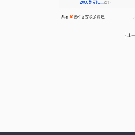
山下段
中華路
東福
(3)
(1)
2000萬元以上
(29)
華勛街
吉長街
民生
(1)
(1)
大路段
環南路三段
(2)
(1)
共有
10
個符合要求的房屋
楊湖路三段
忠愛路二段
(1)
(1)
延平路
健行路
福德
(1)
(1)
上
正義路
環北路
福興
(1)
(2)
樂捷段
東坑路
大連
(1)
(1)