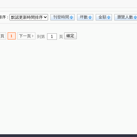
路
中正路
文化街
中正路
(2)
(1)
(1)
(1)
路
中北路二段
大觀路
陸橋南路
(1)
(1)
(1)
(1)
廣興三街
大莊路
新富一街
(1)
(1)
(1)
刊登時間
坪數
金額
瀏覽人數
排序：
忠勇街
南豐路
大牛欄段
員本段
(1)
(1)
(1)
(1)
村
民生街
瑞坪路
上湖段
(1)
(1)
(1)
(1)
一頁
1
下一頁
到第
頁
街
新洲五街
介壽路一段
環南路二段
(1)
(1)
(1)
(1)
街
金溪路
大仁街
新農街二段
(1)
(1)
(1)
(1)