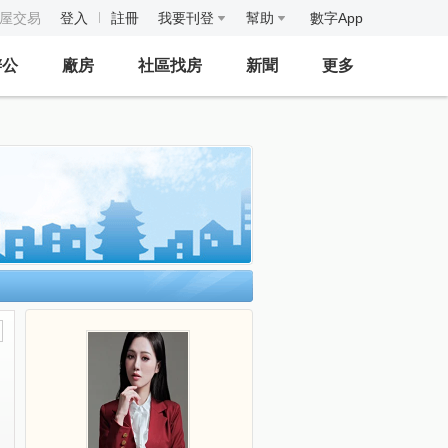
房屋交易
登入
註冊
我要刊登
幫助
數字App
辦公
廠房
社區找房
新聞
更多