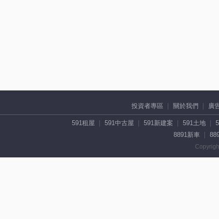
投資者專區
關於我們
廣
591租屋
591中古屋
591新建案
591土地
8891新車
88
Copyrigh