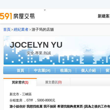
新建案
首頁
經紀業者
游子筠的店舖
>
>
JOCELYN YU
安全.專業.熱誠
首頁
中古屋
租屋
個人介紹
留
(24)
(3)
屋主委託
(0)
買家需求
(1)
新北市 - 三峽區
分租套房 ，07坪 ，5000-8000元
游小姐你好 我想找租屋 我不抽菸 希望找能夠煮東西 (因為之後的工作有