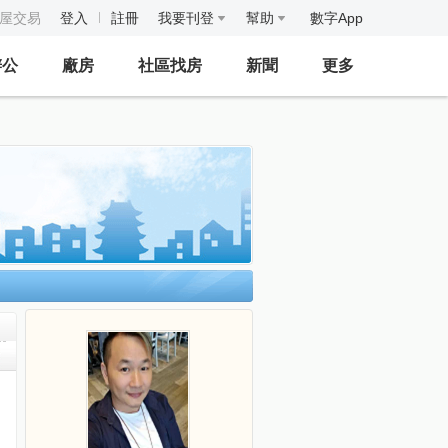
房屋交易
登入
註冊
我要刊登
幫助
數字App
辦公
廠房
社區找房
新聞
更多