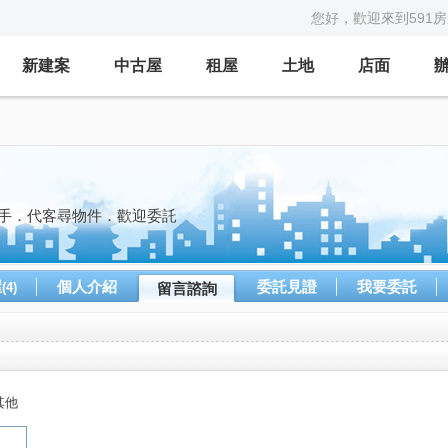
您好，歡迎來到591
新建案
中古屋
租屋
土地
店面
幫手．代客尋物件．歡迎委託
屋
個人介紹
委託見證
我要委託
(4)
留言諮詢
其他