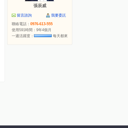
張辰威
留言諮詢
我要委託
聯絡電話：
0976-613-555
使用591時間：9年4個月
一週活躍度：
每天都來