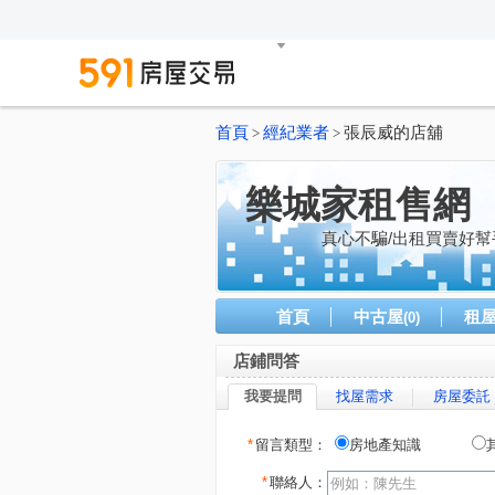
首頁
經紀業者
張辰威的店舖
>
>
樂城家租售網
真心不騙/出租買賣好
首頁
中古屋
租
(0)
店鋪問答
我要提問
找屋需求
房屋委託
*
留言類型：
房地產知識
*
聯絡人：