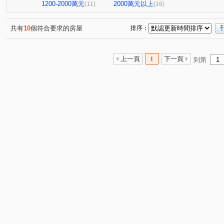
頭汴坑段
西安街
環中路二段
青海路二段
(1)
(1)
(7)
(2)
1200-2000萬元
2000萬元以上
(11)
(16)
西屯路二段
華美街
忠明南路
工學二街
(1)
(2)
(1)
(1)
瀋陽路三段
健民路
瀋陽北路
三民一街
(1)
(1)
(1)
(2)
共有
10
個符合要求的房屋
排序：
天津路四段
昌平路二段
中新巷
敦富一街
(1)
(1)
(1)
(1)
大鵬市場四巷
東平路
大鵬市場三巷
自強三路
(1)
(1)
(1)
(
上一頁
1
下一頁
到第
草湖路
麻園西街
黎明路三段
青海南街
(1)
(1)
(1)
(1)
長安路二段
自強街
(1)
(1)