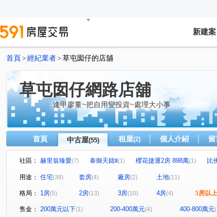
新建案
首頁
經紀業者
草屯囡仔的店舖
>
>
草屯囡仔網路店舖
逢甲廖董~把自用變投資~處理大小事
首頁
租屋
個人介紹
留
中古屋
(2)
(55)
社區：
赫里翁臻愛
泰御天鑄Ⅱ
櫻花捷運2房 898萬
比
(7)
(1)
(1)
廣三大時代大廈
大衛營
狀元家庭
昌祐 大薪計
(1)
(2)
(1)
用途：
住宅
套房
廠房
土地
(38)
(4)
(2)
(11)
華富街75號華廈
總統閣廈
松竹領航。『竹月館』
(1)
(1)
(1)
格局：
1房
2房
3房
4房
5房以
(5)
(13)
(10)
(4)
VVS1
木森福隆
市場角間透店
展豐臻品墅
(1)
(1)
(1)
(1)
低總價超美公寓
允將一著
市政1號院
寶爵金鑽
(1)
(1)
(1)
售金：
200萬元以下
200-400萬元
400-800萬元
(1)
(4)