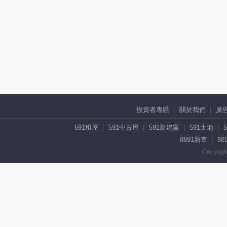
投資者專區
關於我們
廣
591租屋
591中古屋
591新建案
591土地
8891新車
88
Copyrigh