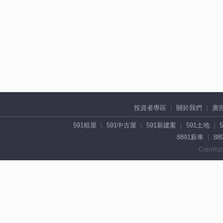
投資者專區
關於我們
廣
591租屋
591中古屋
591新建案
591土地
8891新車
88
Copyrigh