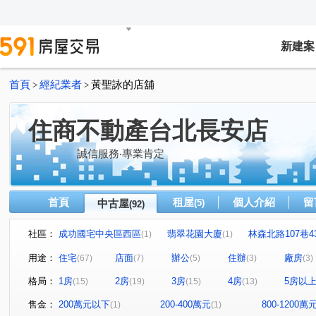
新建案
首頁
經紀業者
黃聖詠的店舖
>
>
住商不動產台北長安店
誠信服務‧專業肯定
首頁
租屋
個人介紹
留
中古屋
(5)
(92)
社區：
成功國宅中央區西區
翡翠花園大廈
林森北路107巷4
(1)
(1)
梅園
台北京宴
花樣
琥珀名廈
小富邦大
(1)
(1)
(1)
(1)
用途：
住宅
店面
辦公
住辦
廠房
(67)
(7)
(5)
(3)
(3)
金王通商大樓
錦州街451號
興安華城
松江路10
(1)
(1)
(2)
格局：
1房
2房
3房
4房
5房以
(15)
(19)
(15)
(13)
金洋大樓
七喜大廈
榮華園
三普安和大樓
(1)
(1)
(1)
(1)
吉林談天樓公寓
中山自在
松江路100巷15號
(2)
(5)
(1)
售金：
200萬元以下
200-400萬元
800-1200萬
(1)
(1)