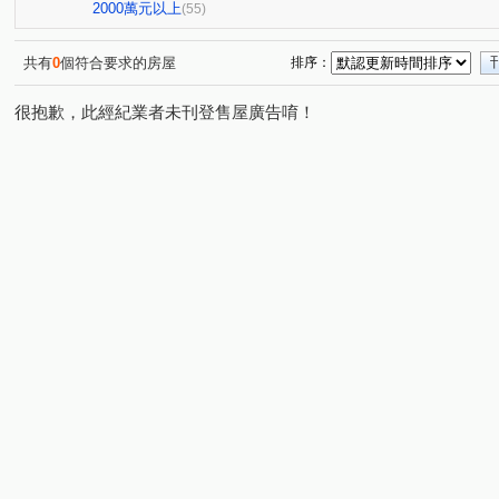
延壽街356巷2弄7號
敦化北路222巷15號
E蝶
(1)
(1)
(1)
2000萬元以上
(55)
龍躍大廈
長鴻大樓
紫羅蘭大廈
崇光新村
(2)
(1)
(1)
(1)
哈密街151號
台北大國民
豪美
萬象大樓
(1)
(1)
(1)
(1)
共有
0
個符合要求的房屋
排序：
21世紀福祿大樓
玫瑰觀光投資大廈
南京333
(1)
(1)
(1)
很抱歉，此經紀業者未刊登售屋廣告唷！
台北檳城大有座
台北時代廣場
建國大廈
金石
(1)
(1)
(1)
松林大廈
和平東路三段308巷51號
昶春
泰碁
(1)
(1)
(1)
天祥路3號
華固鼎苑
經國
國泰松江吉祥
(1)
(1)
(2)
(1)
政大威秀
帛詩華
京華大廈
長虹Nasdak
(1)
(1)
(1)
(1)
三層段
四維路
民權東路二段
新生北路二段
(1)
(1)
(2)
(3)
林森北路
雙連街
吉林路
長安東路一段
(5)
(1)
(4)
(2)
溪口街
民生東路一段
錦州街
民生東路三段
(1)
(1)
(2)
(2)
敦化南路一段
前港街
中原街
龍江路
復
(1)
(1)
(1)
(1)
登林路
中山北路二段
延壽街
敦化北路
(1)
(7)
(1)
(1)
新生南路一段
南京西路
松隆路
思源路
(1)
(1)
(1)
(1)
大觀街
民權路
新生北路三段
三民路
溫
(2)
(1)
(1)
(1)
仁愛路
幸福東路
大興路
中山北路一段
(1)
(1)
(1)
(1)
秀明路一段
環河南路一段
新生北路一段
基隆
(2)
(1)
(1)
民有東路
植福路
建國北路二段
西寧南路
(1)
(1)
(1)
(1)
重慶北路二段
合江街
天祥路
經國路
指
(1)
(1)
(1)
(2)