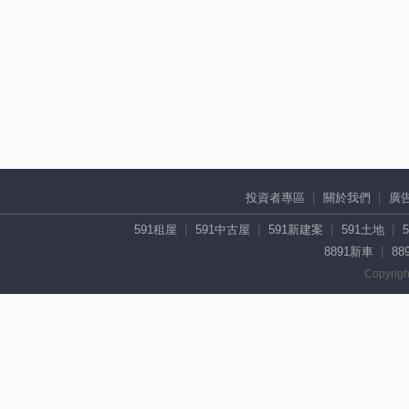
投資者專區
關於我們
廣
591租屋
591中古屋
591新建案
591土地
8891新車
88
Copyrigh