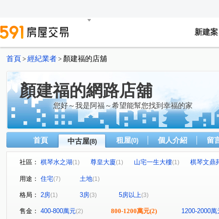
新建案
首頁
經紀業者
顏建福的店舖
>
>
顏建福的網路店舖
您好～我是阿福～希望能幫您找到幸福的家
首頁
租屋
個人介紹
留
中古屋
(0)
(8)
社區：
棋琴水之湖
尊皇大廈
山宅一生大樓
棋琴文鼎
(1)
(1)
(1)
澄湖路
文山路
民族一路
仁雅街
中興路
(1)
(1)
(1)
(1)
(
用途：
住宅
土地
(7)
(1)
格局：
2房
3房
5房以上
(1)
(3)
(3)
售金：
400-800萬元
800-1200萬元
(2)
1200-2000
(2)