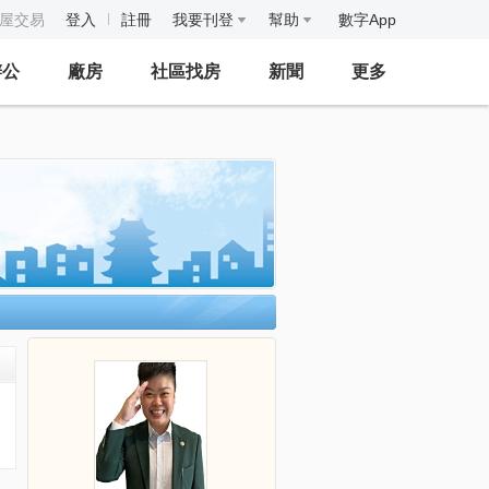
房屋交易
登入
註冊
我要刊登
幫助
數字App
辦公
廠房
社區找房
新聞
更多