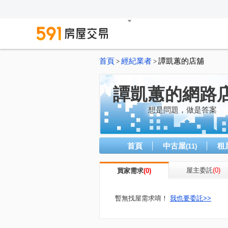
首頁
經紀業者
譚凱蕙的店舖
>
>
譚凱蕙的網路
想是問題，做是答案
首頁
中古屋
租
(11)
屋主委託
(0)
買家需求
(0)
暫無找屋需求唷！
我也要委託>>