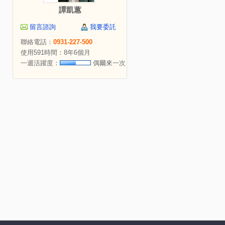
譚凱蕙
留言諮詢
我要委託
聯絡電話：
0931-227-500
使用591時間：8年6個月
一週活躍度：
偶爾來一次