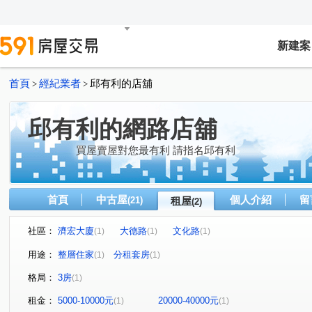
新建案
首頁
經紀業者
邱有利的店舖
>
>
邱有利的網路店舖
買屋賣屋對您最有利 請指名邱有利
首頁
中古屋
個人介紹
留
(21)
租屋
(2)
社區：
濟宏大廈
大德路
文化路
(1)
(1)
(1)
用途：
整層住家
分租套房
(1)
(1)
格局：
3房
(1)
租金：
5000-10000元
20000-40000元
(1)
(1)