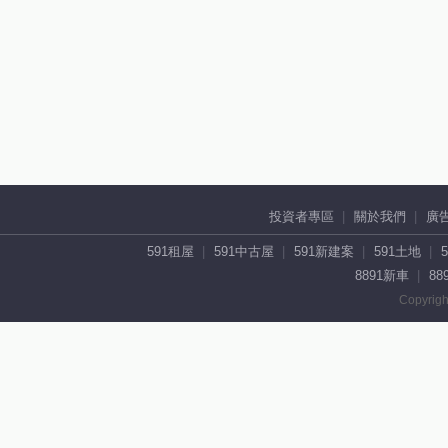
投資者專區
關於我們
廣
591租屋
591中古屋
591新建案
591土地
8891新車
88
Copyrigh