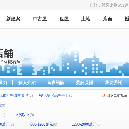
您好，歡迎來到591
新建案
中古屋
租屋
土地
店面
店舖
請指名邱有利
屋
個人介紹
留言諮詢
委託見證
我要委託
(2)
台北大學城富貴區
櫻花學《品學區》
顯示全部社區
(1)
(1)
冠倫大國A區
春回大地
蝴蝶廣場
(1)
(1)
(1)
面
(3)
志儉大樓
晶富苑
遠雄耶魯
(1)
(1)
(1)
5房以上
(11)
(3)
路
中正路一段
福樂街
國光街
(1)
(1)
(1)
(1)
路
復興路
中華路
福德一路
(1)
(1)
(3)
(1)
800萬元
800-1200萬元
1200-2000萬元
(6)
(6)
(8)