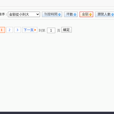
路三段
民有一街
大同路
重慶街
(1)
(1)
(1)
(1)
刊登時間
坪數
金額
瀏覽人數
排序：
1
2
3
下一頁
到第
頁