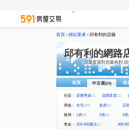
首頁
經紀業者
邱有利的店舖
>
>
邱有利的網路
買屋賣屋對您最有利 
首頁
租
中古屋
(24)
社區：
皇勝秀鼎
花開富貴
(1)
(1)
峇里島花園
君臨天下
(1)
(1)
用途：
住宅
套房
店
(19)
(2)
新潤幸福莊園
石門雲享
(1)
(1)
格局：
1房
2房
3房
(3)
(4)
學成路
長泰街
光明
(1)
(3)
弘園街
二鬮路
大智
(1)
(1)
售金：
200-400萬元
400-
(1)