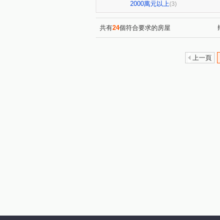
白雞
鳳吉一街
中正
(1)
(1)
2000萬元以上
(3)
大學路
學勤路
(1)
(1)
共有
24
個符合要求的房屋
上一頁