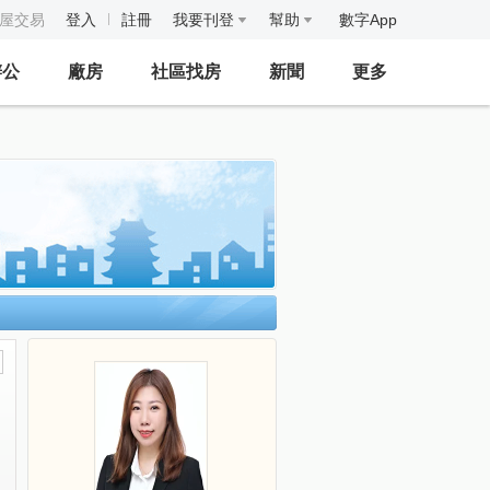
房屋交易
登入
註冊
我要刊登
幫助
數字App
辦公
廠房
社區找房
新聞
更多