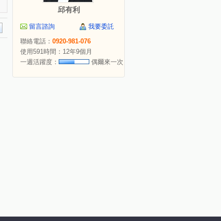
邱有利
留言諮詢
我要委託
聯絡電話：
0920-981-076
使用591時間：12年9個月
一週活躍度：
偶爾來一次