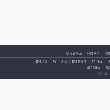
投資者專區
關於我們
廣
591租屋
591中古屋
591新建案
591土地
8891新車
88
Copyrigh