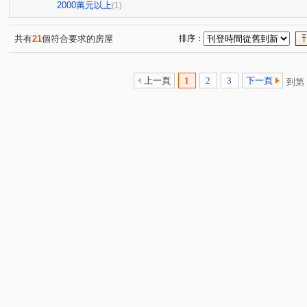
長泰街
大同路
重慶街
大學路
學勤路
(1)
(1)
(1)
(1)
(1)
2000萬元以上
(1)
共有
21
個符合要求的房屋
排序：
上一頁
1
2
3
下一頁
到第