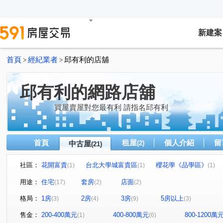
新建案
首頁
經紀業者
邱有利的店舖
>
>
邱有利的網路店舖
買屋賣屋對您最有利 請指名邱有利
首頁
租屋
個人介紹
留
中古屋
(2)
(21)
社區：
花開富貴
台北大學城富貴區
櫻花學《品學區》
(1)
(1)
(1)
君臨天下
冠倫大國A區
春回大地
蝴蝶廣場
(1)
(1)
(1)
(1)
用途：
住宅
套房
店面
(17)
(2)
(2)
石門雲享
志儉大樓
晶富苑
遠雄耶魯
光
(1)
(1)
(1)
(1)
格局：
1房
2房
3房
5房以上
(3)
(4)
(9)
(3)
福樂街
國光街
弘園街
二鬮路
大智路
(1)
(1)
(1)
(1)
(1)
中華路
福德一路
白雞
鳳吉一街
中正路
(3)
(1)
(1)
(1)
售金：
200-400萬元
400-800萬元
800-1200萬
(1)
(6)