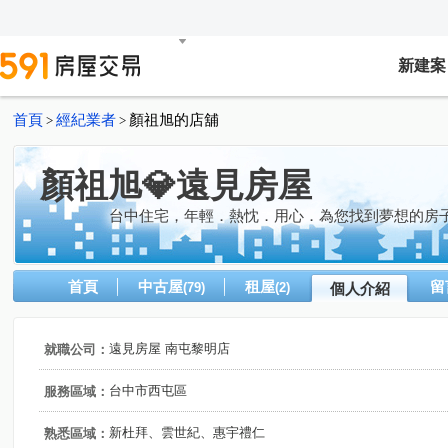
新建案
首頁
經紀業者
顏祖旭的店舖
>
>
顏祖旭💎遠見房屋
台中住宅，年輕．熱忱．用心．為您找到夢想的房
首頁
中古屋
租屋
留
(79)
(2)
個人介紹
遠見房屋 南屯黎明店
就職公司：
台中市西屯區
服務區域：
新杜拜、雲世紀、惠宇禮仁
熟悉區域：