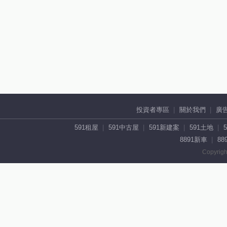
投資者專區
關於我們
廣
591租屋
591中古屋
591新建案
591土地
8891新車
88
Copyrigh