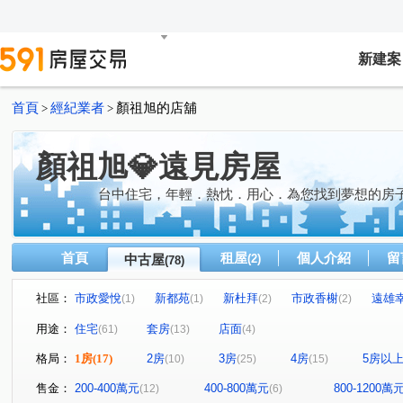
新建案
首頁
經紀業者
顏祖旭的店舖
>
>
顏祖旭💎遠見房屋
台中住宅，年輕．熱忱．用心．為您找到夢想的房
首頁
租屋
個人介紹
留
中古屋
(2)
(78)
社區：
市政愛悅
新都苑
新杜拜
市政香榭
遠雄
(1)
(1)
(2)
(2)
寶輝園道尊邸
歐洲新象
陽光多瑙河
三采市政
(1)
(2)
(1)
用途：
住宅
套房
店面
(61)
(13)
(4)
波音市彩翼
慶禾小富都大樓
時代海德大廈
時
(1)
(1)
(1)
格局：
1房
(17)
2房
3房
4房
5房以
(10)
(25)
(15)
文心高第
允將大有
惠宇晴山
菁科2MAX
(1)
(1)
(1)
(1)
松竹領航。『松風館』
惠宇樂觀
勝美彩虹城三期
(1)
(1)
(1)
售金：
200-400萬元
400-800萬元
800-1200萬
(12)
(6)