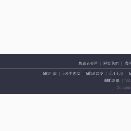
投資者專區
關於我們
廣
591租屋
591中古屋
591新建案
591土地
8891新車
88
Copyrigh