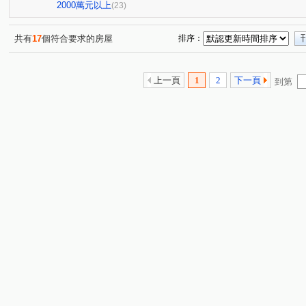
謙謙太子
燕國天地
鄉林凱撒
大安黃金城大廈
(1)
(1)
(1)
(
2000萬元以上
(23)
嘉磐樸樹
登林福安
科博天下
國美晴空
(1)
(1)
(1)
(1)
御森苑
My勝美
勝美術二期雲門登峰
喬立月河
(6)
(3)
(1)
共有
17
個符合要求的房屋
排序：
富宇綠都心
廣三北城一期C區
正承北斗星
惠
(1)
(1)
(1)
中國城天際線
壹號國道
孟居
大城國寶
(2)
(1)
(1)
(1)
上一頁
1
2
下一頁
到第
台灣大道三段
永春東七路
國安一路
台灣大道
(2)
(1)
(2)
太原路一段
四川路
台中路
河南路四段
(1)
(2)
(1)
(1)
黎明東街
大智路
大誠街
雅環路二段
經
(1)
(1)
(1)
(1)
新平路三段
東興路一段
朝馬路
崇德八路一段
(1)
(1)
(1)
(
春安路
皇城街
敦富一街
太原路三段
保
(1)
(2)
(1)
(1)
上安路
黎明路三段
忠明南路
南陽街
通
(1)
(1)
(2)
(1)
博館一街
大墩四街
健行路
平德路
進化
(1)
(1)
(2)
(1)
向心南路
西屯路二段
景賢路
大忠南街
(1)
(2)
(3)
(2)
西安街
臺灣大道四段
文心路三段
福田二街
(1)
(1)
(1)
(1)
東成三街
安順東六街
大觀路二段
中清路三段
(1)
(1)
(1)
(
至善路
安康路
中山路二段
(1)
(1)
(1)