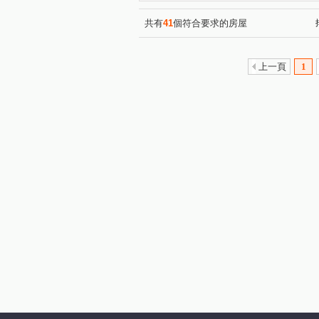
捷運年代
圓頂
綠中
(1)
(1)
湯泉美地
將捷家和
(1)
(1)
共有
41
個符合要求的房屋
安民街
安興路
北宜
(1)
(1)
興隆路三段
環河路
(1)
(1)
上一頁
1
中平路
達觀路
木柵
(1)
(1)
永樂街
安康路三段
(1)
(1)
辛亥路四段
中興路二段
(1)
(2)
康寧街
永安街
溪園
(1)
(1)