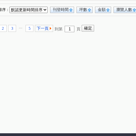
海二期
伯爵山莊
中和100
智慧園林
(1)
(1)
(1)
(1)
圓通路
永新街
新五路三段
寶橋路
(1)
(1)
(1)
(2)
刊登時間
坪數
金額
瀏覽人數
排序：
路二段
木柵路三段
太平路
(2)
(1)
(1)
中正路
辛亥路六段
三民路
央北二路
(2)
(1)
(2)
(1)
...
2
3
5
下一頁
到第
頁
路一段
育英街
華江一路
興德路
(1)
(1)
(1)
(1)
安成街
中興路一段
和興路
(1)
(1)
(1)
安康路一段
安德街
安祥路
(1)
(1)
(1)
路
安和路一段
忠順街一段
(1)
(1)
(1)