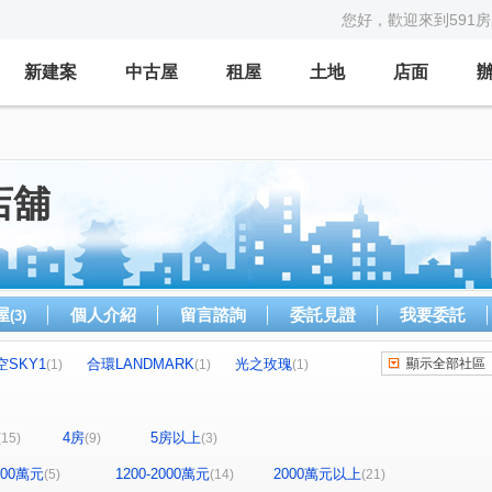
您好，歡迎來到591
新建案
中古屋
租屋
土地
店面
店舖
屋
個人介紹
留言諮詢
委託見證
我要委託
(3)
空SKY1
合環LANDMARK
光之玫瑰
顯示全部社區
(1)
(1)
(1)
美麗國
台北唐莊
上碧潭
(1)
(1)
(1)
發現之旅
合環御景
樂菲莊園-波爾多2
(1)
(1)
(1)
4房
5房以上
(15)
(9)
(3)
泰翠品
萬芳蘊
雄霸雙星
風華
(1)
(1)
(1)
(1)
愛眉山莊
園上園
水美安康
(1)
(1)
(1)
1200萬元
1200-2000萬元
2000萬元以上
(5)
(14)
(21)