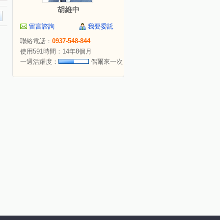
胡維中
留言諮詢
我要委託
聯絡電話：
0937-548-844
使用591時間：14年8個月
一週活躍度：
偶爾來一次