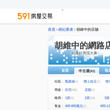
首頁
經紀業者
胡維中的店舖
>
>
胡維中的網路
好屋好房找大鼻~
首頁
租
中古屋
(41)
社區：
鳳凰城
聯上拾玉
晴
(1)
(1)
敦南花園
鴛鴦蝴蝶
(1)
(1)
用途：
住宅
店面
(40)
(1)
再興青山大廈
天闊
(1)
(1)
格局：
1房
2房
3房
(3)
(10)
達觀A7
文學名住
久
(1)
(1)
春池吉品
河畔生活家
(1)
(1)
售金：
400-800萬元
800-
(1)