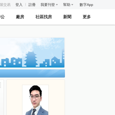
房屋交易
登入
註冊
我要刊登
幫助
數字App
辦公
廠房
社區找房
新聞
更多