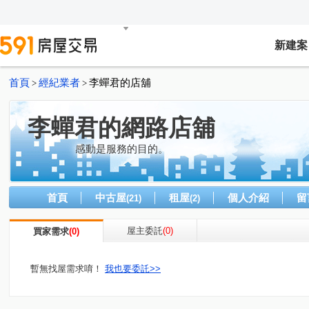
新建案
首頁
經紀業者
李蟬君的店舖
>
>
李蟬君的網路店舖
感動是服務的目的。
首頁
中古屋
租屋
個人介紹
留
(21)
(2)
屋主委託
(0)
買家需求
(0)
暫無找屋需求唷！
我也要委託>>