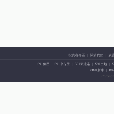
投資者專區
關於我們
廣
591租屋
591中古屋
591新建案
591土地
8891新車
88
Copyrigh