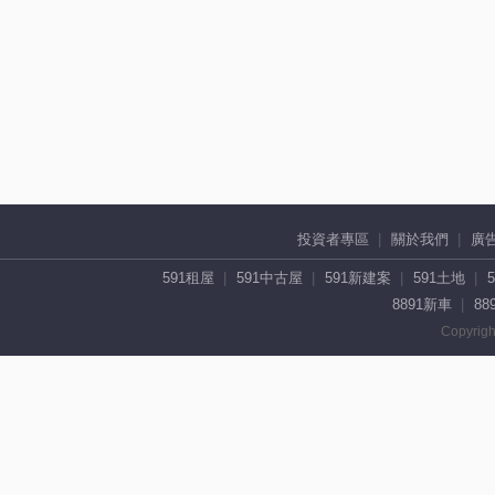
投資者專區
關於我們
廣
591租屋
591中古屋
591新建案
591土地
8891新車
88
Copyrigh