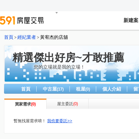
新建案
首頁
經紀業者
黃宥杰的店舖
>
>
精選傑出好房~才敢推薦
您的立場就是我的立場！
首頁
中古屋
租屋
個人介紹
留
(17)
(0)
屋主委託
(0)
買家需求
(0)
暫無找屋需求唷！
我也要委託>>