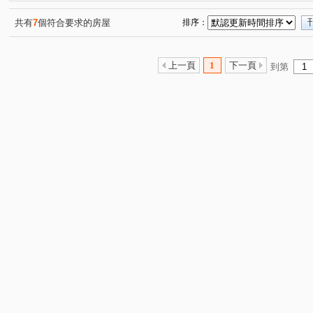
福田二街
中山路一段
熱河路二段
潭富路二段
(1)
(1)
(1)
(
山西路三段
(1)
共有
7
個符合要求的房屋
排序：
上一頁
1
下一頁
到第