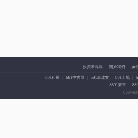
投資者專區
關於我們
廣
591租屋
591中古屋
591新建案
591土地
8891新車
88
Copyrigh