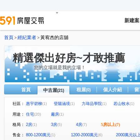
新建案
首頁
經紀業者
黃宥杰的店舖
>
>
精選傑出好房~才敢推薦
您的立場就是我的立場！
首頁
租屋
個人介紹
留
中古屋
(0)
(21)
社區：
惠宇碧柳
登陽涵境
力瑋品學院
若山牧水
(1)
(1)
(1)
(1)
新光段公園別墅
海銘琢院
勝美築
惠宇晴山
(1)
(3)
(1)
(1)
用途：
住宅
廠房
(20)
(1)
新中元年
惠宇文化願景
奕遠國堡
元城上階綠
(1)
(1)
(1)
(
格局：
2房
3房
4房
5房以上
(7)
(1)
(5)
(7)
昌平路二段
舊社巷
景賢二路
敦富十街
(1)
(1)
(1)
(2)
敦化三街
崇德路三段
國強街
民族路三段
(3)
(1)
(1)
(1)
售金：
800-1200萬元
1200-2000萬元
2000萬元以
(1)
(6)