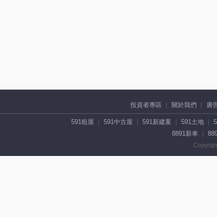
投資者專區
關於我們
廣
591租屋
591中古屋
591新建案
591土地
8891新車
88
Copyrigh