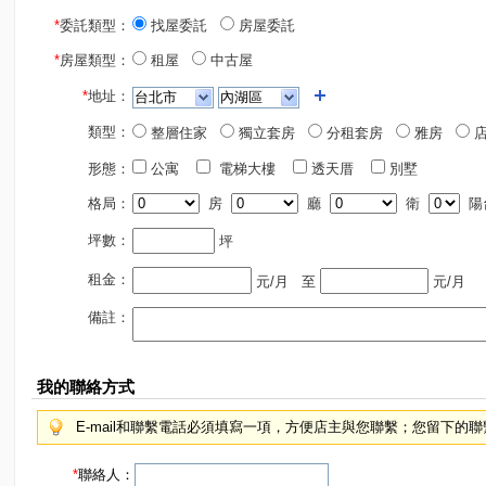
*
委託類型：
找屋委託
房屋委託
*
房屋類型：
租屋
中古屋
*
地址：
類型：
整層住家
獨立套房
分租套房
雅房
店
形態：
公寓
電梯大樓
透天厝
別墅
格局：
房
廳
衛
陽
坪數：
坪
租金：
元/月
至
元/月
備註：
我的聯絡方式
E-mail和聯繫電話必須填寫一項，方便店主與您聯繫；您留下的
*
聯絡人：