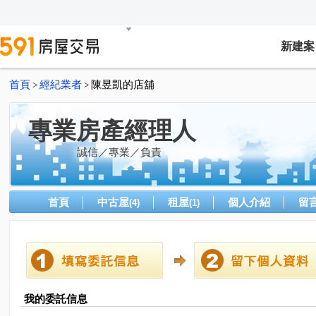
新建案
首頁
經紀業者
陳昱凱的店舖
>
>
專業房產經理人
誠信／專業／負責
首頁
中古屋
租屋
個人介紹
留
(4)
(1)
我的委託信息