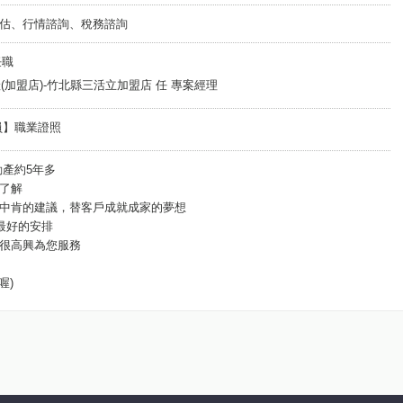
估、行情諮詢、稅務諮詢
任職
慶不動產(加盟店)-竹北縣三活立加盟店 任 專案經理
業員】職業證照
動產約5年多
了解
中肯的建議，替客戶成就成家的夢想
最好的安排
很高興為您服務
喔)