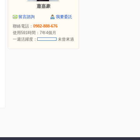
蕭嘉豪
留言諮詢
我要委託
聯絡電話：
0982-888-676
使用591時間：7年4個月
一週活躍度：
未曾來過