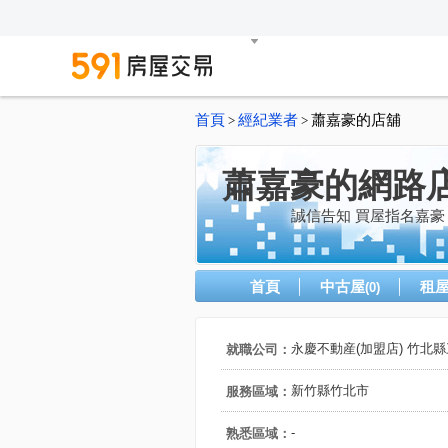
首頁
經紀業者
蕭嘉豪的店舖
>
>
蕭嘉豪的網路
誠信告知 買屋指名嘉豪
首頁
中古屋
租
(0)
永慶不動産(加盟店) 竹北
就職公司：
新竹縣竹北市
服務區域：
-
熟悉區域：