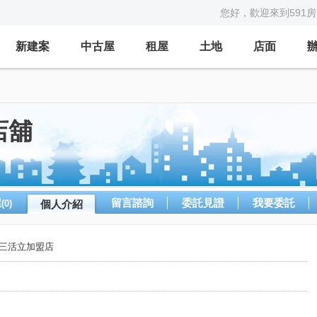
您好，歡迎來到591
新建案
中古屋
租屋
土地
店面
店舖
屋
留言諮詢
委託見證
我要委託
(0)
個人介紹
縣三活立加盟店