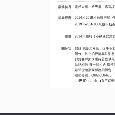
電梯大樓、透天厝、房屋評
業務特長：
2014.4-2019.4 信義房屋- 
從業經歷：
2019.4-2026.08 永
2014.4 獲得【不動產營
證書：
您好 我是蕭嘉豪，從事不
關於我：
新竹、竹北的行情非常熟悉
對於客戶服務秉持著提供最
始終相信 每一個相遇 都是
希望能給嘉豪服務的機會，
服務專線：0982-888-676
LINE ID：zach...(有三個點