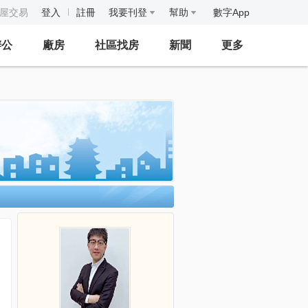
房屋交易
登入
註冊
我要刊登
幫助
數字App
辦公
廠房
社區找房
新聞
更多