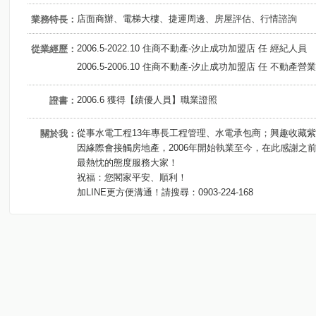
店面商辦、電梯大樓、捷運周邊、房屋評估、行情諮詢
業務特長：
2006.5-2022.10 住商不動產-汐止成功加盟店 任 經紀人員
從業經歷：
2006.5-2006.10 住商不動產-汐止成功加盟店 任 不動產營
2006.6 獲得【績優人員】職業證照
證書：
從事水電工程13年專長工程管理、水電承包商；興趣收藏
關於我：
因緣際會接觸房地產，2006年開始執業至今，在此感謝之
最熱忱的態度服務大家！
祝福：您閣家平安、順利！
加LINE更方便溝通！請搜尋：0903-224-168