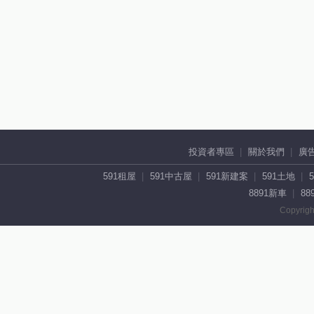
投資者專區
關於我們
廣
591租屋
591中古屋
591新建案
591土地
8891新車
88
Copyrigh