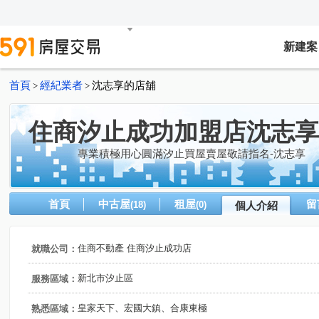
新建案
首頁
經紀業者
沈志享的店舖
>
>
住商汐止成功加盟店沈志享
專業積極用心圓滿汐止買屋賣屋敬請指名-沈志享
首頁
中古屋
租屋
留
(18)
(0)
個人介紹
住商不動產 住商汐止成功店
就職公司：
新北市汐止區
服務區域：
皇家天下、宏國大鎮、合康東極
熟悉區域：