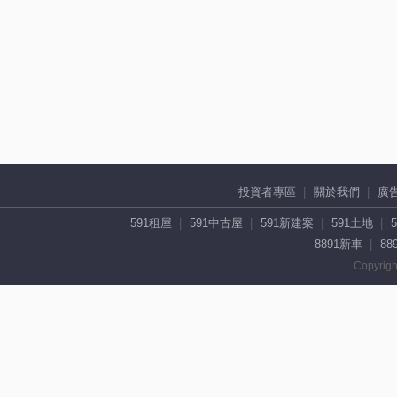
投資者專區
關於我們
廣
591租屋
591中古屋
591新建案
591土地
8891新車
88
Copyrigh