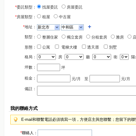
*
委託類型：
找屋委託
房屋委託
*
房屋類型：
租屋
中古屋
*
地址：
類型：
整層住家
獨立套房
分租套房
雅房
店
形態：
公寓
電梯大樓
透天厝
別墅
格局：
房
廳
衛
陽
坪數：
坪
租金：
元/月
至
元/月
備註：
我的聯絡方式
E-mail和聯繫電話必須填寫一項，方便店主與您聯繫；您留下的
*
聯絡人：