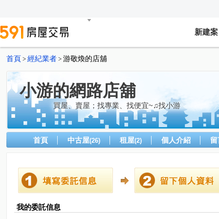
新建案
首頁
經紀業者
游敬煥的店舖
>
>
小游的網路店舖
買屋、賣屋；找專業、找便宜~♫找小游
首頁
中古屋
租屋
個人介紹
留
(26)
(2)
我的委託信息