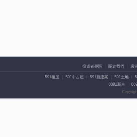
投資者專區
關於我們
廣
591租屋
591中古屋
591新建案
591土地
8891新車
88
Copyrigh