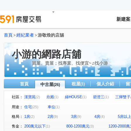
新建案
首頁
經紀業者
游敬煥的店舖
>
>
小游的網路店舖
買屋、賣屋；找專業、找便宜~♫找小游
首頁
租屋
個人介紹
留
中古屋
(1)
(26)
社區：
漢寶苑
欣殿
綠HOUSE
碧澄三
三輝雙子
(2)
(1)
(1)
(1)
君奕華品
水築館
宏璽新世界
品嘉仁和薈
(1)
(1)
(1)
(1)
用途：
住宅
車位
(25)
(1)
擎天峰和
台北宜安宜家樓
冠德新世界
天琴大
(1)
(1)
(1)
格局：
1房
2房
3房
4房
5房以
(2)
(9)
(9)
(4)
晴好
榕元伊頓
元利和平世紀麗池區
冠輝聽樹
(1)
(1)
(1)
永平街
中山路二段
華城路
仁愛路
新生
(1)
(1)
(1)
(3)
售金：
200萬元以下
800-1200萬元
1200-2000
(1)
(3)