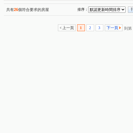
環河西路二段
景平路
大仁街
圓通路
員
(1)
(2)
(1)
(1)
南山路
環河東路四段
工專路
大勇街
中
(1)
(1)
(2)
(1)
共有
26
個符合要求的房屋
排序：
忠孝街
(2)
上一頁
1
2
3
下一頁
到第