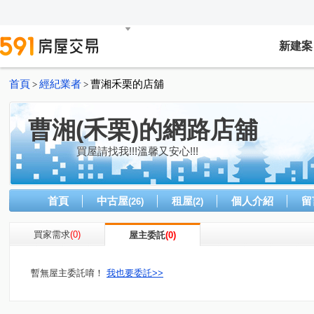
新建案
首頁
經紀業者
曹湘禾栗的店舖
>
>
曹湘(禾栗)的網路店舖
買屋請找我!!!溫馨又安心!!!
首頁
中古屋
租屋
個人介紹
留
(26)
(2)
買家需求
(0)
屋主委託
(0)
暫無屋主委託唷！
我也要委託>>