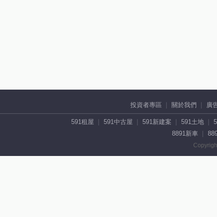
投資者專區
關於我們
廣
591租屋
591中古屋
591新建案
591土地
8891新車
88
Copyrigh