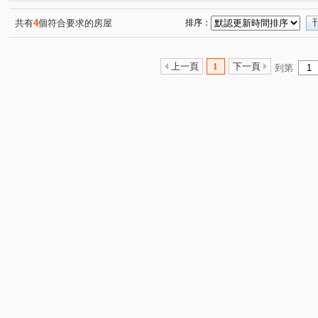
生命之泉
海銘寬玉
佳福大於
貝多芬園邸園
(1)
(1)
(1)
(1)
登陽城之華
VVS1
新聯合國C1區
科森苑
(1)
(1)
(1)
(1)
共有
4
個符合要求的房屋
排序：
自立路
一心街
精誠路
萬年五街
保成一
(1)
(1)
(1)
(1)
臺灣大道三段
臺灣大道四段
西屯路三段
港新
(1)
(1)
(1)
上一頁
1
下一頁
到第
環太東路
新生街
青海南街
祥和路
漢翔
(2)
(1)
(1)
(1)
學府路
松園三路
永和路
八德二路
東華
(1)
(1)
(1)
(1)
安和路
平等二街
樹孝路
美村路一段
大
(1)
(1)
(1)
(1)
青海路二段
敦富六街
福順路
月祥路
大
(2)
(1)
(1)
(1)