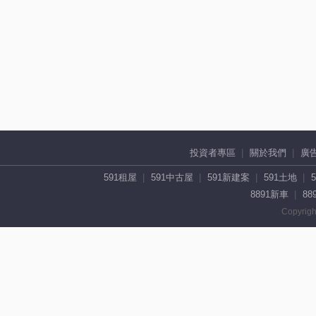
投資者專區
關於我們
廣
591租屋
591中古屋
591新建案
591土地
8891新車
88
Copyrigh