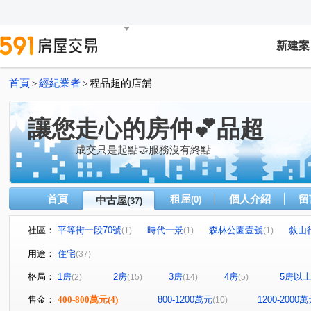
新建案
首頁
經紀業者
程品超的店舖
>
>
讓您走心的房仲💕品超
成交只是起點🤝服務沒有終點
首頁
租屋
個人介紹
留
中古屋
(0)
(37)
社區：
平等街一段70號
時代一景
森林公園壹號
敘山
(1)
(1)
(1)
綠活HOUSE
富宇世界花園
市政愛悅
太子四季
(1)
(1)
(1)
用途：
住宅
(37)
遠雄之星5
夢幻誠
總太聚作
新生街224號
(1)
(2)
(1)
(1)
格局：
1房
2房
3房
4房
5房以
(2)
(15)
(14)
(5)
心之所向
豐臣庭園
坤聯富TWINPARK
勝邦茵
(1)
(1)
(1)
鋐大麗緻
齊營春曉
亮漾地中海
樂巢代
(1)
(1)
(1)
(1)
售金：
400-800萬元
(4)
800-1200萬元
1200-2000
(10)