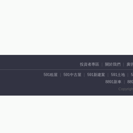
投資者專區
關於我們
廣
591租屋
591中古屋
591新建案
591土地
8891新車
88
Copyrigh