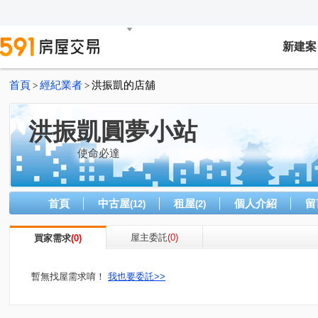
新建案
首頁
經紀業者
洪振凱的店舖
>
>
洪振凱圓夢小站
使命必達
首頁
中古屋
租屋
個人介紹
留
(12)
(2)
屋主委託
(0)
買家需求
(0)
暫無找屋需求唷！
我也要委託>>