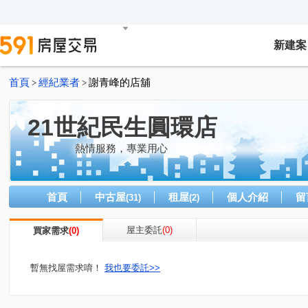
新建案
首頁
經紀業者
謝青峰的店舖
>
>
21世紀民生圓環店
熱情服務，專業用心
首頁
中古屋
租屋
個人介紹
留
(31)
(2)
屋主委託
(0)
買家需求
(0)
暫無找屋需求唷！
我也要委託>>