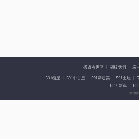
投資者專區
關於我們
廣
591租屋
591中古屋
591新建案
591土地
8891新車
88
Copyrigh