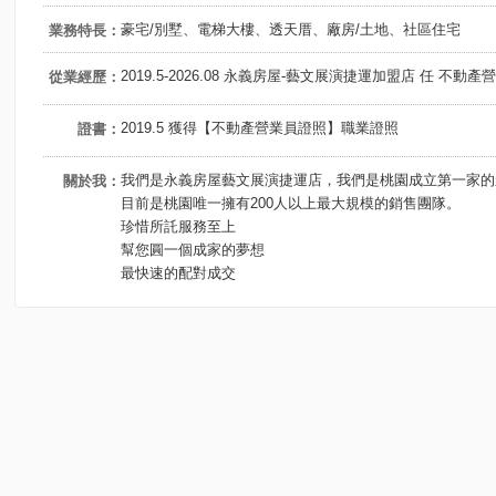
豪宅/別墅、電梯大樓、透天厝、廠房/土地、社區住宅
業務特長：
2019.5-2026.08 永義房屋-藝文展演捷運加盟店 任 不動產
從業經歷：
2019.5 獲得【不動產營業員證照】職業證照
證書：
我們是永義房屋藝文展演捷運店，我們是桃園成立第一家的
關於我：
目前是桃園唯一擁有200人以上最大規模的銷售團隊。
珍惜所託服務至上
幫您圓一個成家的夢想
最快速的配對成交