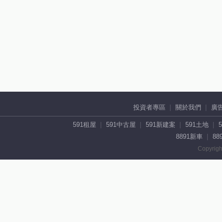
投資者專區
關於我們
廣
591租屋
591中古屋
591新建案
591土地
8891新車
88
Copyrigh