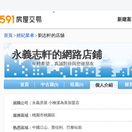
新建案
首頁
經紀業者
劉志軒的店舖
>
>
永義志軒的網路店鋪
年輕希望，真誠對待與您做朋友
首頁
中古屋
租屋
留
(9)
(0)
個人介紹
永義房屋 小檜溪為美加盟店
就職公司：
桃園市桃園區
服務區域：
中國江山、寶佳利、巴黎站前
熟悉區域：