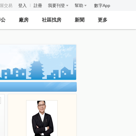
房屋交易
登入
註冊
我要刊登
幫助
數字App
辦公
廠房
社區找房
新聞
更多