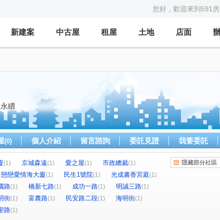
您好，歡迎來到591
新建案
中古屋
租屋
土地
店面
務永續
屋
個人介紹
留言諮詢
委託見證
我要委託
(0)
廈
京城森遠
愛之屋
市政總裁
隱藏部分社區
(1)
(1)
(1)
(1)
戀戀愛情海大廈
民生1號院
光成書香宮庭
(1)
(1)
(1)
國路
橋新七路
成功一路
明誠三路
(1)
(1)
(1)
(1)
明街
富農路
民安路二段
海明街
(1)
(1)
(1)
(1)
聖路
(1)