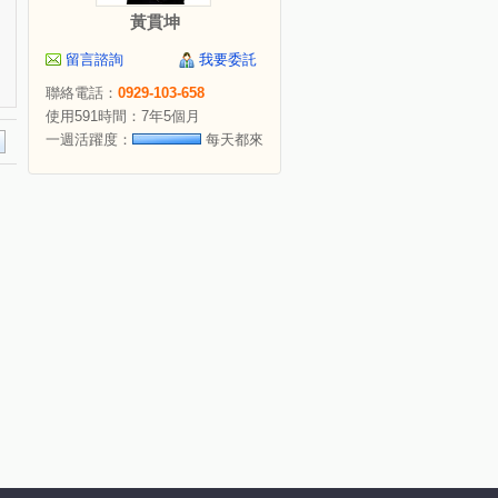
黃貫坤
留言諮詢
我要委託
聯絡電話：
0929-103-658
使用591時間：7年5個月
一週活躍度：
每天都來