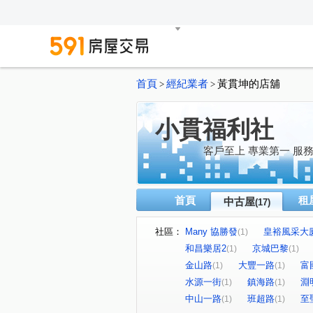
首頁
經紀業者
黃貫坤的店舖
>
>
小貫福利社
客戶至上 專業第一 服
首頁
租
中古屋
(17)
社區：
Many 協勝發
皇裕風采大
(1)
和昌樂居2
京城巴黎
(1)
(1)
金山路
大豐一路
富
(1)
(1)
水源一街
鎮海路
淵
(1)
(1)
中山一路
班超路
至
(1)
(1)