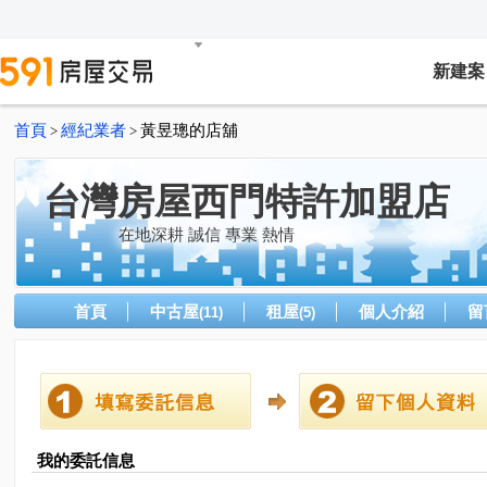
新建案
首頁
經紀業者
黃昱璁的店舖
>
>
台灣房屋西門特許加盟店
在地深耕 誠信 專業 熱情
首頁
中古屋
租屋
個人介紹
留
(11)
(5)
我的委託信息