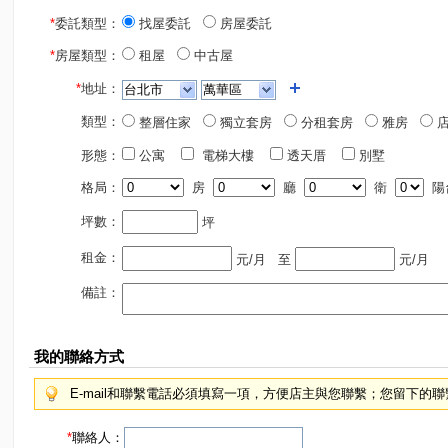
*
委託類型：
找屋委託
房屋委託
*
房屋類型：
租屋
中古屋
*
地址：
類型：
整層住家
獨立套房
分租套房
雅房
店
形態：
公寓
電梯大樓
透天厝
別墅
格局：
房
廳
衛
陽
坪數：
坪
租金：
元/月
至
元/月
備註：
我的聯絡方式
E-mail和聯繫電話必須填寫一項，方便店主與您聯繫；您留下的
*
聯絡人：