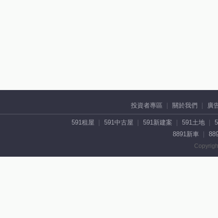
投資者專區
關於我們
廣
591租屋
591中古屋
591新建案
591土地
8891新車
88
Copyrigh