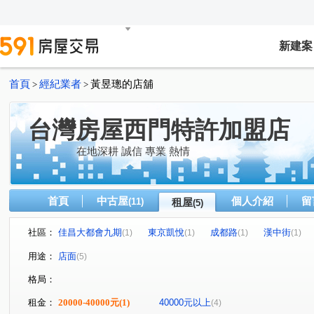
新建案
首頁
經紀業者
黃昱璁的店舖
>
>
台灣房屋西門特許加盟店
在地深耕 誠信 專業 熱情
首頁
中古屋
個人介紹
留
(11)
租屋
(5)
社區：
佳昌大都會九期
東京凱悅
成都路
漢中街
(1)
(1)
(1)
(1)
昆明街
(1)
用途：
店面
(5)
格局：
租金：
20000-40000元
(1)
40000元以上
(4)