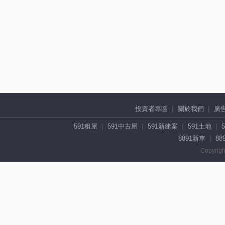
投資者專區
關於我們
廣
591租屋
591中古屋
591新建案
591土地
8891新車
88
Copyrigh