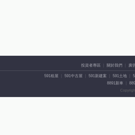
投資者專區
關於我們
廣
591租屋
591中古屋
591新建案
591土地
8891新車
88
Copyrigh