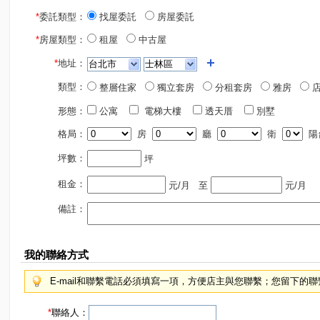
*
委託類型：
找屋委託
房屋委託
*
房屋類型：
租屋
中古屋
*
地址：
類型：
整層住家
獨立套房
分租套房
雅房
店
形態：
公寓
電梯大樓
透天厝
別墅
格局：
房
廳
衛
陽
坪數：
坪
租金：
元/月
至
元/月
備註：
我的聯絡方式
E-mail和聯繫電話必須填寫一項，方便店主與您聯繫；您留下的
*
聯絡人：