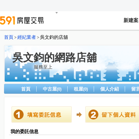
新建案
首頁
經紀業者
吳文鈞的店舖
>
>
吳文鈞的網路店舖
服務至上
首頁
中古屋
租屋
個人介紹
留
(0)
(0)
我的委託信息