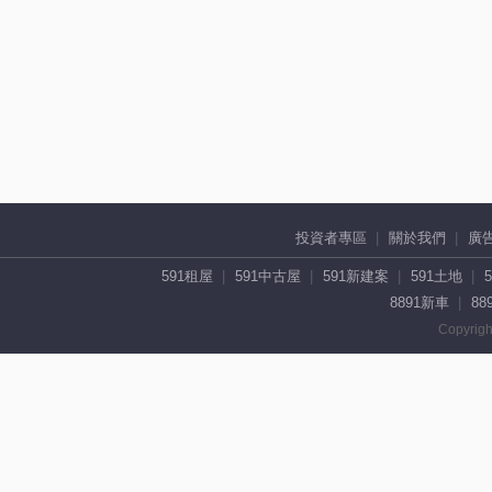
投資者專區
關於我們
廣
591租屋
591中古屋
591新建案
591土地
8891新車
88
Copyrigh