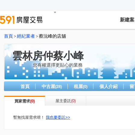
新建案
首頁
經紀業者
蔡沅峰的店舖
>
>
雲林房仲蔡小峰
您有權選擇更貼心的業務
首頁
中古屋
租屋
個人介紹
留
(28)
(0)
屋主委託
(0)
買家需求
(0)
暫無找屋需求唷！
我也要委託>>