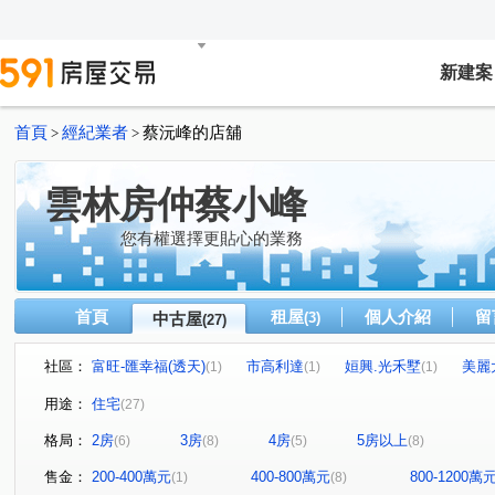
新建案
首頁
經紀業者
蔡沅峰的店舖
>
>
雲林房仲蔡小峰
您有權選擇更貼心的業務
首頁
租屋
個人介紹
留
中古屋
(3)
(27)
社區：
富旺-匯幸福(透天)
市高利達
姮興.光禾墅
美麗
(1)
(1)
(1)
中興一路發
聖德天韻
大同路
新越梧桐NO.6
(1)
(1)
(1)
(1)
用途：
住宅
(27)
勝麗MVP
聚星
青森綠川
勝麗進行曲 - 禧悅區
(1)
(1)
(1)
(
格局：
2房
3房
4房
5房以上
(6)
(8)
(5)
(8)
斗六綻
銓威雲硯
他里霧春不老
尚義
府
(1)
(1)
(1)
(1)
江厝路
大美路
中興一路
棒球二街
大同
(1)
(1)
(1)
(1)
售金：
200-400萬元
400-800萬元
800-1200萬
(1)
(8)