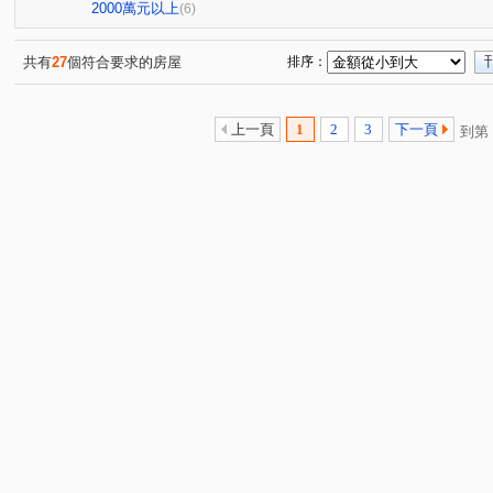
成功二街
警民街
長沙街
文生路
斗六五
(2)
(1)
(1)
(1)
2000萬元以上
(6)
太平路
正義街
保長路
文昌路
石榴路
(1)
(1)
(1)
(1)
(1)
延平路二段
公誠路
惠來路
林內路一段
(1)
(1)
(1)
(1)
共有
27
個符合要求的房屋
排序：
上一頁
1
2
3
下一頁
到第