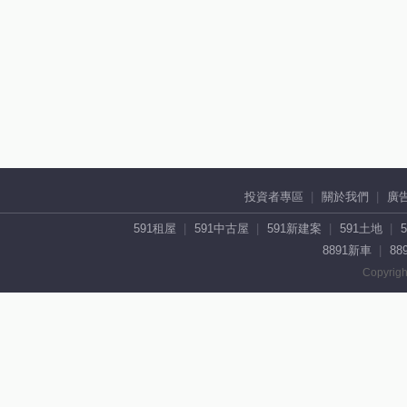
投資者專區
關於我們
廣
591租屋
591中古屋
591新建案
591土地
8891新車
88
Copyrigh