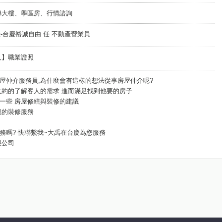
梯大樓、學區房、行情諮詢
慶不動產-台慶裕誠自由 任 不動產營業員
紀人】職業證照
屋仲介服務員,為什麼會有這樣的想法從事房屋仲介呢?
能大約的了解客人的需求 進而滿足找到他要的房子
供一些 房屋修繕與裝修的建議
觀的裝修服務
務嗎? 快聯繫我~大禹在台慶為您服務
限公司