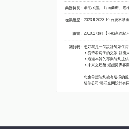
豪宅/別墅、店面商辦、電
業務特長：
2023.9-2023.10 台
從業經歷：
2018.1 獲得【不動產經
證書：
您好我是一個設計師兼任房
關於我：
🔹從帶看房子的交談,就
🔹透過本質的專業能夠提
🔹未來交屋後 還能提供客
您也希望能夠擁有這樣的服
裝修公司:昊沃空間設計有