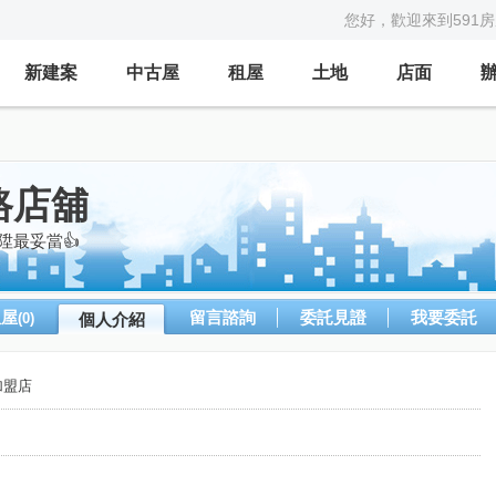
您好，歡迎來到591
新建案
中古屋
租屋
土地
店面
路店舖
陞最妥當👍
租屋
留言諮詢
委託見證
我要委託
(0)
個人介紹
加盟店