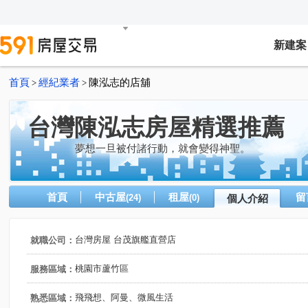
新建案
首頁
經紀業者
陳泓志的店舖
>
>
台灣陳泓志房屋精選推薦
夢想一旦被付諸行動，就會變得神聖。
首頁
中古屋
租屋
留
(24)
(0)
個人介紹
台灣房屋 台茂旗艦直營店
就職公司：
桃園市蘆竹區
服務區域：
飛飛想、阿曼、微風生活
熟悉區域：