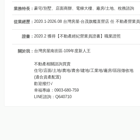
豪宅/別墅、店面商辦、電梯大樓、廠房/土地、稅務諮詢
業務特長：
2020.1-2026.08 台灣房屋-台茂旗艦直營店 任 不動產營業員
從業經歷：
2020.2 獲得【不動產經紀營業員證書】職業證照
證書：
台灣房屋南崁區-109年度新人王
關於我：
不動產相關諮詢買賣
住宅/店面/土地/農地/農舍/建地/工業地/廠房/區段徵收地
(適合資產配置)
歡迎撥打√
幸福專線：0903-680-759
LINE諮詢：Q640710