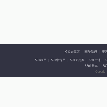
投資者專區
關於我們
廣
591租屋
591中古屋
591新建案
591土地
8891新車
88
Copyrigh