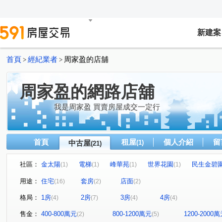
新建案
首頁
經紀業者
周家盈的店舖
>
>
周家盈的網路店舖
我是周家盈 買賣房屋成交一定行
首頁
租屋
個人介紹
留
中古屋
(1)
(21)
社區：
金太陽
電梯
峰華苑
世界花園
民生金碧
(1)
(1)
(1)
(1)
仁普大公園華廈
林森觀光大廈
京站
都市遊俠
(1)
(1)
(2)
用途：
住宅
套房
店面
(16)
(2)
(2)
巴黎唐城大廈
地球村
愛在歐洲
瑋石天好韻
(1)
(1)
(1)
(1)
格局：
1房
2房
3房
4房
(4)
(7)
(4)
(4)
潤泰京采
中央路三段
南京東路五段
林森北路
(1)
(1)
(1)
(
莊園街
合江街
和平東路二段
新生北路二段
(1)
(1)
(1)
(1)
售金：
400-800萬元
800-1200萬元
1200-2000
(2)
(5)