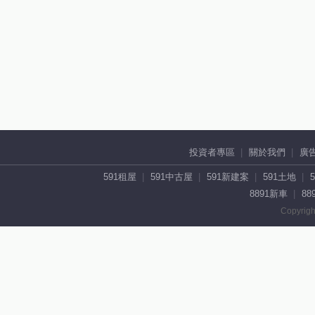
投資者專區
關於我們
廣
591租屋
591中古屋
591新建案
591土地
8891新車
88
Copyrigh