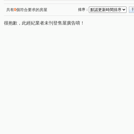
八德路三段
民生東路一段
葫蘆街
景新街
(1)
(1)
(1)
(1)
重慶北路二段
天祥路
環河南路三段
新生北路
(1)
(1)
(1)
(
共有
0
個符合要求的房屋
排序：
很抱歉，此經紀業者未刊登售屋廣告唷！