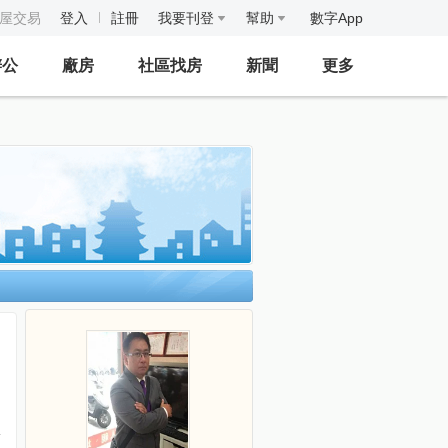
房屋交易
登入
註冊
我要刊登
幫助
數字App
辦公
廠房
社區找房
新聞
更多