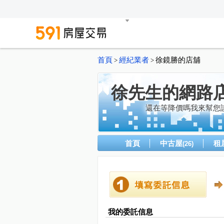
首頁
經紀業者
徐鏡勝的店舖
>
>
徐先生的網路
還在等降價嗎我來幫您
首頁
中古屋
租
(26)
我的委託信息