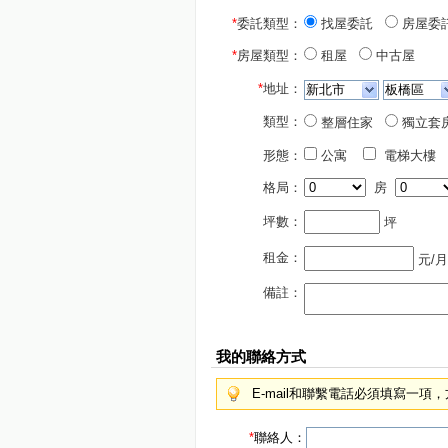
*
委託類型：
找屋委託
房屋委
*
房屋類型：
租屋
中古屋
*
地址：
類型：
整層住家
獨立套
形態：
公寓
電梯大樓
格局：
房
坪數：
坪
租金：
元/月
備註：
我的聯絡方式
E-mail和聯繫電話必須填寫一
*
聯絡人：