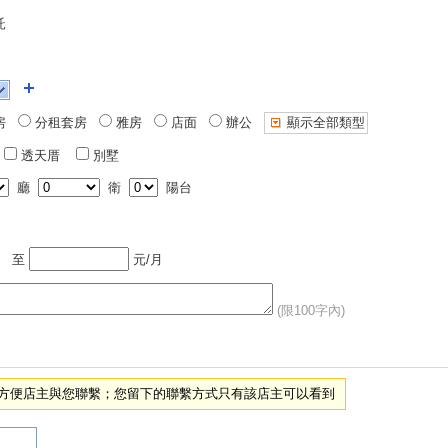
託
房
分租套房
雅房
店面
辦公
顯示全部類型
透天厝
別墅
廳
衛
陽台
至
元/月
(限100字內)
項，方便店主與您聯繫；您留下的聯繫方式只有該店主可以看到