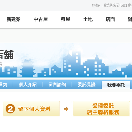
您好，歡迎來到591
新建案
中古屋
租屋
土地
店面
店舖
談
屋
個人介紹
留言諮詢
委託見證
(2)
我要委託