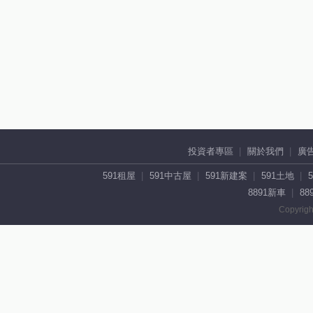
投資者專區
關於我們
廣
591租屋
591中古屋
591新建案
591土地
8891新車
88
Copyrigh