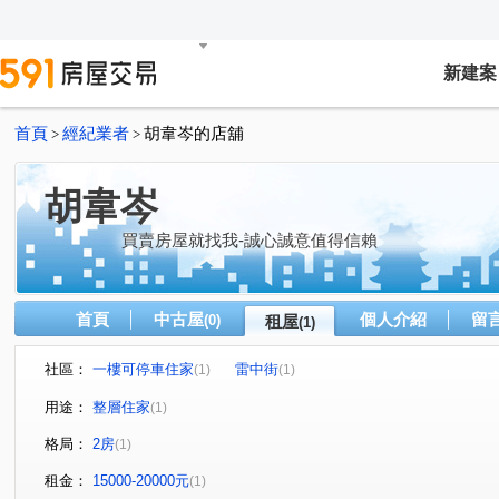
新建案
首頁
經紀業者
胡韋岑的店舖
>
>
胡韋岑
買賣房屋就找我-誠心誠意值得信賴
首頁
中古屋
個人介紹
留
(0)
租屋
(1)
社區：
一樓可停車住家
雷中街
(1)
(1)
用途：
整層住家
(1)
格局：
2房
(1)
租金：
15000-20000元
(1)