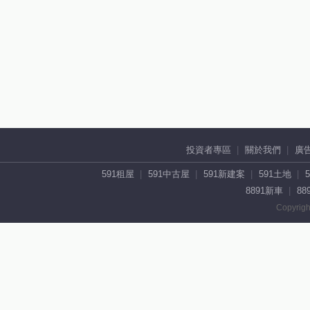
投資者專區
關於我們
廣
591租屋
591中古屋
591新建案
591土地
8891新車
88
Copyrigh