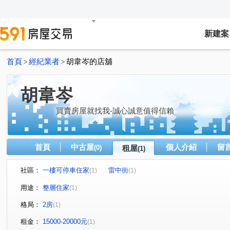
新建案
首頁
經紀業者
胡韋岑的店舖
>
>
胡韋岑
買賣房屋就找我-誠心誠意值得信賴
首頁
中古屋
個人介紹
留
(0)
租屋
(1)
社區：
一樓可停車住家
雷中街
(1)
(1)
用途：
整層住家
(1)
格局：
2房
(1)
租金：
15000-20000元
(1)