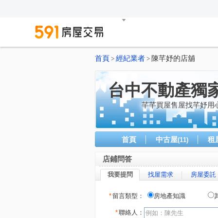
首頁
經紀業者
陳芊妤的店舖
>
>
台中不動產獨
芊芊買屋售屋找芊妤用
首頁
中古屋
租
(11)
店鋪問答
我要提問
找屋需求
房屋委託
*
留言類型：
房地產知識
*
聯絡人：