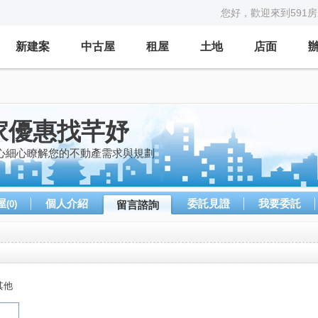
您好，歡迎來到591
新建案
中古屋
租屋
土地
店面
家優惠找芊妤
心細心瞭解您的不動產需求與規劃
屋
個人介紹
委託見證
我要委託
(0)
留言諮詢
其他