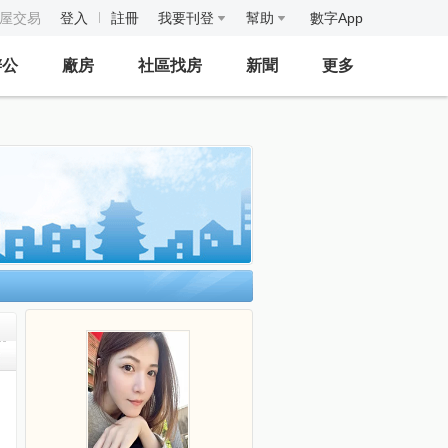
房屋交易
登入
註冊
我要刊登
幫助
數字App
辦公
廠房
社區找房
新聞
更多