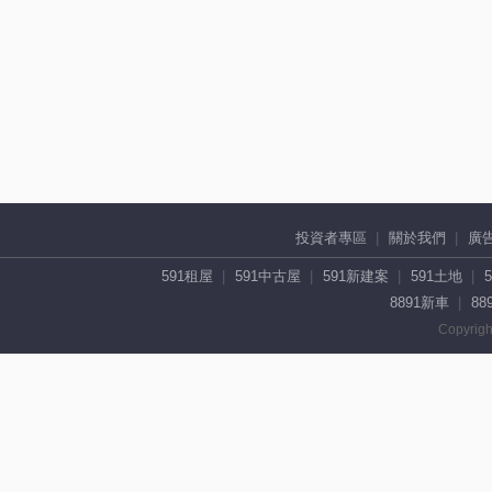
投資者專區
關於我們
廣
591租屋
591中古屋
591新建案
591土地
8891新車
88
Copyrigh