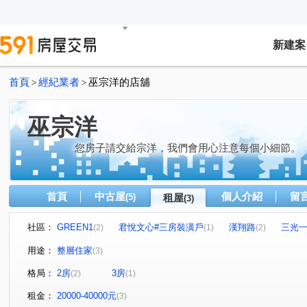
新建案
首頁
經紀業者
巫宗洋的店舖
>
>
巫宗洋
您房子請交給宗洋，我們會用心注意每個小細節。
首頁
中古屋
個人介紹
留
(5)
租屋
(3)
社區：
GREEN1
君悅文心#三房裝潢戶
漢翔路
三光
(2)
(1)
(2)
用途：
整層住家
(3)
格局：
2房
3房
(2)
(1)
租金：
20000-40000元
(3)