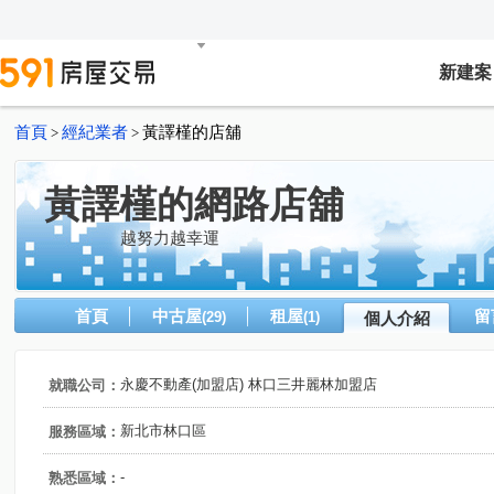
新建案
首頁
經紀業者
黃譯槿的店舖
>
>
黃譯槿的網路店舖
越努力越幸運
首頁
中古屋
租屋
留
(29)
(1)
個人介紹
永慶不動產(加盟店) 林口三井麗林加盟店
就職公司：
新北市林口區
服務區域：
-
熟悉區域：