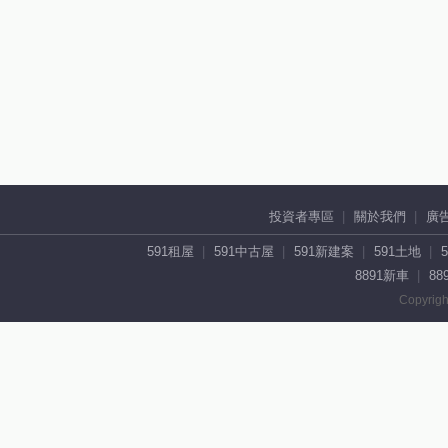
投資者專區
關於我們
廣
591租屋
591中古屋
591新建案
591土地
8891新車
88
Copyrigh