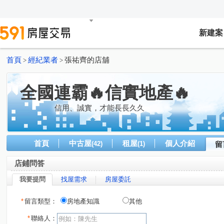
新建案
首頁
經紀業者
張祐齊的店舖
>
>
全國連霸🔥信實地產🔥
信用、誠實，才能長長久久
首頁
中古屋
租屋
個人介紹
(42)
(1)
留
店鋪問答
我要提問
找屋需求
房屋委託
*
留言類型：
房地產知識
其他
*
聯絡人：