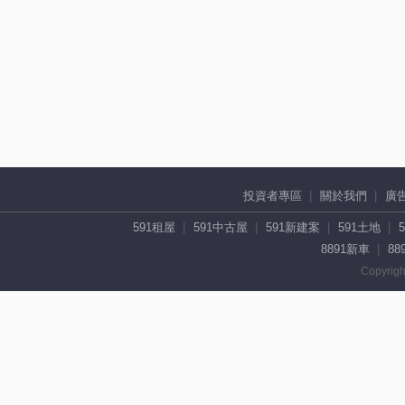
投資者專區
關於我們
廣
591租屋
591中古屋
591新建案
591土地
8891新車
88
Copyrigh